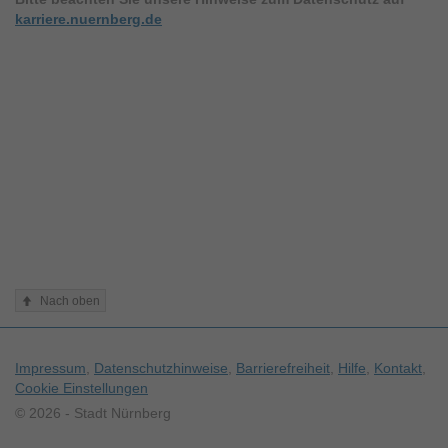
karriere.nuernberg.de
Schnellmenü
Fußzeile
Nach oben
Sekundäre
Impressum
Datenschutzhinweise
Barrierefreiheit
Hilfe
Kontakt
Cookie Einstellungen
Navigation
© 2026 - Stadt Nürnberg