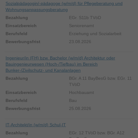
Sozialpädagogin/-pädagoge (w/m/d) für Pflegeberatung und
Wohnungsanpassungsberatung
EGr. S11b TVöD
Seniorenamt
Erziehung und Sozialarbeit
23.08.2026
Ingenieur/in (FH) bzw. Bachelor (w/m/d) Architektur oder
Bauingenieurwesen (Hoch-/Tiefbau) im Bereich
Bunker-/Zivilschutz- und Kanalanlagen
BGr. A 11 BayBesG bzw. EGr. 11
TVöD
Hochbauamt
Bau
25.08.2026
IT-Architekt/in (w/m/d) Schul-IT
EGr. 12 TVöD bzw. BGr. A12