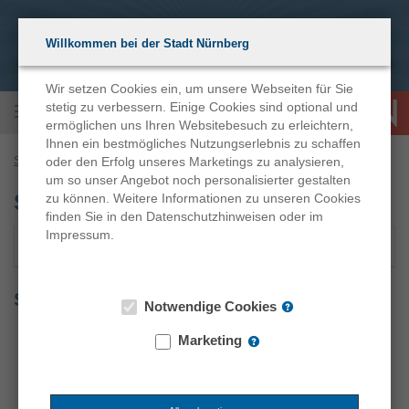
Zum
Anmelden
Zur
Stadt Nürnberg
Inhalt
Navigation
Willkommen bei der Stadt Nürnberg
Eine Arbeitgeberin, viele Möglichkeiten
Wir setzen Cookies ein, um unsere Webseiten für Sie
Hauptnavigation
stetig zu verbessern. Einige Cookies sind optional und
Menü
ermöglichen uns Ihren Websitebesuch zu erleichtern,
Ihnen ein bestmögliches Nutzungserlebnis zu schaffen
oder den Erfolg unseres Marketings zu analysieren,
Startseite
Stellenangebote
um so unser Angebot noch personalisierter gestalten
Suchergebnis
:
49
Treffer
zu können. Weitere Informationen zu unseren Cookies
finden Sie in den Datenschutzhinweisen oder im
Impressum.
Zum
Suchkriterien
Suchergebnis
Suchergebnisse
Notwendige Cookies
Treffer pro Seite
Marketing
Seiten
Vorherige
-
-
-
-
-
Nächste
1
2
3
4
5
Seite
Aktuelle
Wechseln
Wechseln
Wechseln
Wechseln
Seite