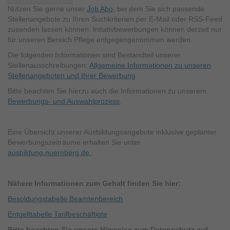
1
Seite
Seite
Seite
Seite
Nutzen Sie gerne unser
Job Abo
, bei dem Sie sich passende
2
3
4
5
Stellenangebote zu Ihren Suchkriterien per E-Mail oder RSS-Feed
zusenden lassen können. Intiativbewerbungen können derzeit nur
für unseren Bereich Pflege entgegengenommen werden.
Die folgenden Informationen sind Bestandteil unserer
Stellenausschreibungen:
Allgemeine Informationen zu unseren
Stellenangeboten und Ihrer Bewerbung
Bitte beachten Sie hierzu auch die Informationen zu unserem
Bewerbungs- und Auswahlprozess
.
Eine Übersicht unserer Ausbildungsangebote inklusive geplanter
Bewerbungszeiträume erhalten Sie unter
ausbildung.nuernberg.de
.
Nähere Informationen zum Gehalt finden Sie hier:
Besoldungstabelle Beamtenbereich
Entgelttabelle Tarifbeschäftigte
Bitte beachten Sie unsere Hinweise zum Datenschutz auf