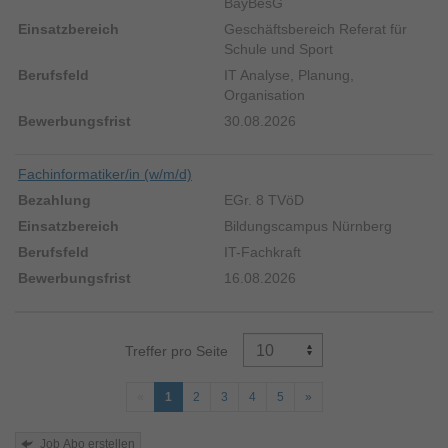
BayBesG
Geschäftsbereich Referat für
Schule und Sport
IT Analyse, Planung,
Organisation
30.08.2026
Fachinformatiker/in (w/m/d)
EGr. 8 TVöD
Bildungscampus Nürnberg
IT-Fachkraft
16.08.2026
Treffer pro Seite
Seiten
Vorherige
-
-
-
-
-
Nächste
1
2
3
4
5
Seite
Aktuelle
Wechseln
Wechseln
Wechseln
Wechseln
Seite
Seite
zu
zu
zu
zu
Job Abo erstellen