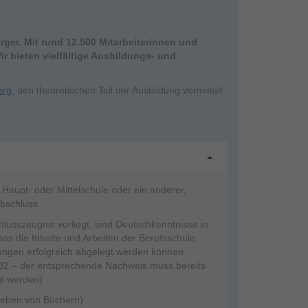
rger. Mit rund 12.500 Mitarbeiterinnen und
r bieten vielfältige Ausbildungs- und
erg
, den theoretischen Teil der Ausbildung vermittelt
 Haupt- oder Mittelschule oder ein anderer,
Abschluss
lusszeugnis vorliegt, sind Deutschkenntnisse in
ss die Inhalte und Arbeiten der Berufsschule
fungen erfolgreich abgelegt werden können
B2 – der entsprechende Nachweis muss bereits
gt werden)
(Heben von Büchern)