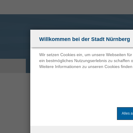
Zum
Anmelden
Zur
Inhalt
Navigation
Willkommen bei der Stadt Nürnberg
Wir setzen Cookies ein, um unsere Webseiten für 
ein bestmögliches Nutzungserlebnis zu schaffen o
Hauptnavigation
(aktuell)
Stellenangebote
Meine Karriere
Job Abo
Weitere Informationen zu unseren Cookies finden
Startseite
Stellenangebote
« vorherige Stellenanzeige
Alles 