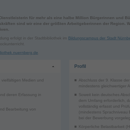
ienstleisterin für mehr als eine halbe Million Bürgerinnen und Bü
äften sind wir eine der größten Arbeitgeberinnen der Region. Wi
iven.
dung erfolgt in der Stadtbibliothek im
Bildungscampus der Stadt Nürnb
ockunterricht.
bliothek.nuernberg.de
.
Profil
 vielfältigen Medien und
Abschluss der 9. Klasse der
mindestens gleichwertiger 
nd deren Erfassung in
Soweit kein deutsches Absch
dem Umfang erforderlich, da
vollständig erfasst und Prü
nd Bearbeitung von
(mindestens Sprachniveau 
bei der Bewerbung vorgele
Körperliche Belastbarkeit 